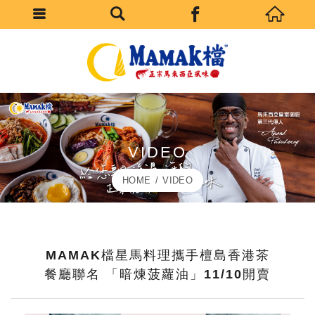
VIDEO
HOME
VIDEO
MAMAK檔星馬料理攜手檀島香港茶
餐廳聯名 「暗煉菠蘿油」11/10開賣