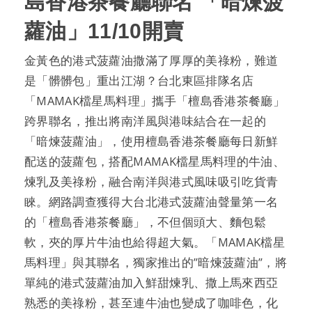
島香港茶餐廳聯名 「暗煉菠
蘿油」11/10開賣
金黃色的港式菠蘿油撒滿了厚厚的美祿粉，難道
是「髒髒包」重出江湖？台北東區排隊名店
「MAMAK檔星馬料理」攜手「檀島香港茶餐廳」
跨界聯名，推出將南洋風與港味結合在一起的
「暗煉菠蘿油」，使用檀島香港茶餐廳每日新鮮
配送的菠蘿包，搭配MAMAK檔星馬料理的牛油、
煉乳及美祿粉，融合南洋與港式風味吸引吃貨青
睞。網路調查獲得大台北港式菠蘿油聲量第一名
的「檀島香港茶餐廳」，不但個頭大、麵包鬆
軟，夾的厚片牛油也給得超大氣。「MAMAK檔星
馬料理」與其聯名，獨家推出的”暗煉菠蘿油”，將
單純的港式菠蘿油加入鮮甜煉乳、撒上馬來西亞
熟悉的美祿粉，甚至連牛油也變成了咖啡色，化